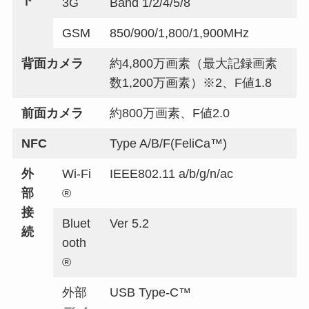
ド
3G
Band 1/2/4/5/8
GSM
850/900/1,800/1,900MHz
背面カメラ
約4,800万画素（最大記録画素
数1,200万画素）※2、F値1.8
前面カメラ
約800万画素、F値2.0
NFC
Type A/B/F(FeliCa™)
外
Wi-Fi
IEEE802.11 a/b/g/n/ac
部
®
接
Bluet
Ver 5.2
続
ooth
®
外部
USB Type-C™