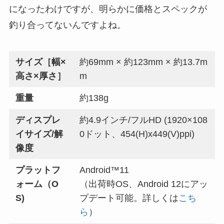
になったわけですが、明らかに価格とスペックが
釣り合ってないんですよね。
サイズ［幅×
約69mm × 約123mm × 約13.7m
高さ×厚さ］
m
重量
約138g
ディスプレ
約4.9インチ/フルHD (1920×108
イサイズ/解
0ドット、454(H)x449(V)ppi)
像度
プラットフ
Android™11
ォーム（O
（出荷時OS、Android 12にアッ
S)
プデート可能。詳しくは
こち
ら
）