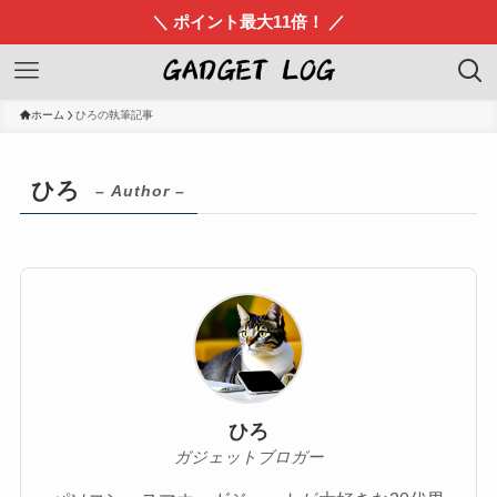
＼ ポイント最大11倍！ ／
ホーム
ひろの執筆記事
ひろ
– Author –
ひろ
ガジェットブロガー