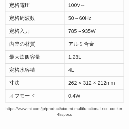
定格電圧
100V～
定格周波数
50～60Hz
定格入力
785～935W
内釜の材質
アルミ合金
最大炊飯容量
1.28L
定格水容積
4L
寸法
262 × 312 × 212mm
オフモード
0.4W
https://www.mi.com/jp/product/xiaomi-multifunctional-rice-cooker-
4l/specs