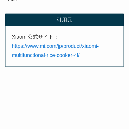
引用元
Xiaomi公式サイト；
https://www.mi.com/jp/product/xiaomi-
multifunctional-rice-cooker-4l/