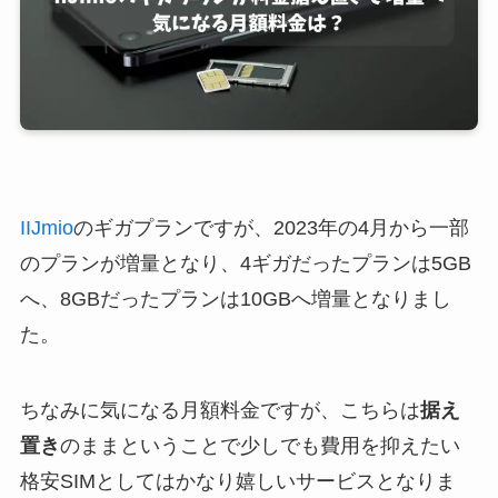
IIJmio
のギガプランですが、2023年の4月から一部
のプランが
増量
となり、4ギガだったプランは5GB
へ、8GBだったプランは10GBへ増量となりまし
た。
ちなみに気になる月額料金ですが、こちらは
据え
置き
のままということで少しでも費用を抑えたい
格安SIMとしてはかなり嬉しいサービスとなりま