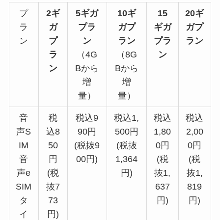
プ
2ギ
5ギガ
10ギ
15
20ギ
ラ
ガ
プラ
ガプ
ギガ
ガプ
ン
プ
ン
ラン
プラ
ラン
ラ
（4G
（8G
ン
ン
Bから
Bから
増
増
量）
量）
音
税
税込9
税込1,
税込
税込
声S
込8
90円
500円
1,80
2,00
IM
50
(税抜9
(税抜
0円
0円
音
円
00円)
1,364
(税
(税
声e
(税
円)
抜1,
抜1,
SIM
抜7
637
819
タ
73
円)
円)
イ
円)