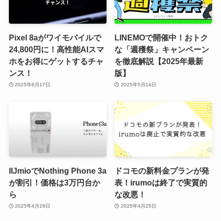
Pixel 8aがワイモバイルで
LINEMOで開催中！おトク
24,800円に！高性能AIスマ
な「週穫祭」キャンペーン
ホをお得にゲットするチャ
を徹底解説【2025年最新
ンス！
版】
2025年6月17日
2025年5月14日
IIJmioでNothing Phone 3a
ドコモの新料金プランが発
が割引！価格は3万円台か
表！irumoは終了で実質的
ら
な改悪！
2025年4月29日
2025年4月25日