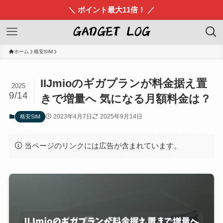
＼ ポイント最大11倍！ ／
ホーム
格安SIM
IIJmioのギガプランが料金据え置
2025
9/14
きで増量へ 気になる月額料金は？
2023年4月7日
2025年9月14日
格安SIM
当ページのリンクには広告が含まれています。