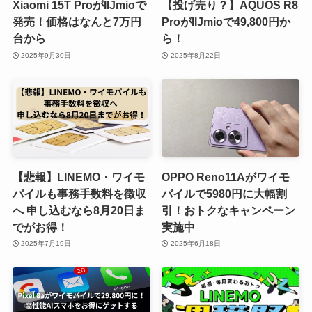
Xiaomi 15T ProがIIJmioで
【投げ売り？】AQUOS R8
発売！価格はなんと7万円
ProがIIJmioで49,800円か
台から
ら！
2025年9月30日
2025年8月22日
【悲報】LINEMO・ワイモ
OPPO Reno11Aがワイモ
バイルも事務手数料を徴収
バイルで5980円に大幅割
へ 申し込むなら8月20日ま
引！おトクなキャンペーン
でがお得！
実施中
2025年7月19日
2025年6月18日