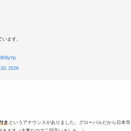
ています。
wdR8yYp
 20, 2026
付き
というアナウンスがありました。グローバルだから日本市
付きます（大事なので二回言いました。）